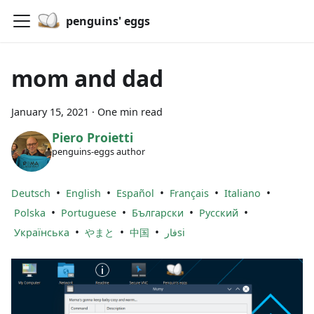
penguins' eggs
mom and dad
January 15, 2021
·
One min read
Piero Proietti
penguins-eggs author
•
•
•
•
•
Deutsch
English
Español
Français
Italiano
•
•
•
•
Polska
Portuguese
Български
Русский
•
•
•
Українська
やまと
中国
فارsi