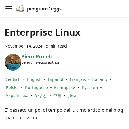
penguins' eggs
Enterprise Linux
November 14, 2024
·
5 min read
Piero Proietti
penguins-eggs author
•
•
•
•
•
Deutsch
English
Español
Français
Italiano
•
•
•
•
Polska
Portuguese
Български
Русский
•
•
•
Українська
やまと
中国
فارsi
E' passato un po' di tempo dall'ultimo articolo del blog,
ma non invano.