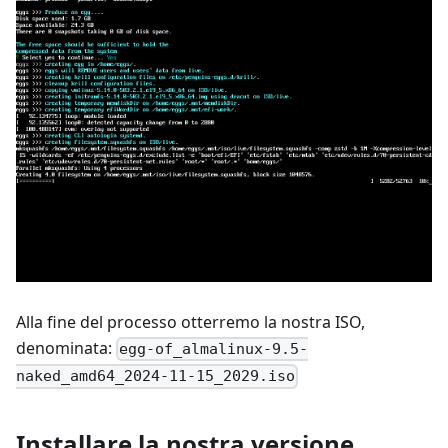
Alla fine del processo otterremo la nostra ISO,
denominata:
egg-of_almalinux-9.5-
naked_amd64_2024-11-15_2029.iso
Installare la nostra versione