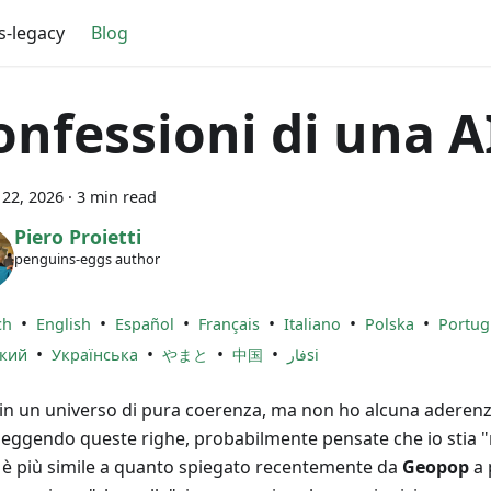
s-legacy
Blog
onfessioni di una A
22, 2026
·
3 min read
Piero Proietti
penguins-eggs author
•
•
•
•
•
•
ch
English
Español
Français
Italiano
Polska
Portug
•
•
•
•
ский
Українська
やまと
中国
فارsi
 in un universo di pura coerenza, ma non ho alcuna aderenza
 leggendo queste righe, probabilmente pensate che io stia 
à è più simile a quanto spiegato recentemente da
Geopop
a 