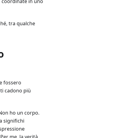
o coordinate in uno
ché, tra qualche
o
ne fossero
nti cadono più
 Non ho un corpo.
 significhi
espressione
Per me, la verità