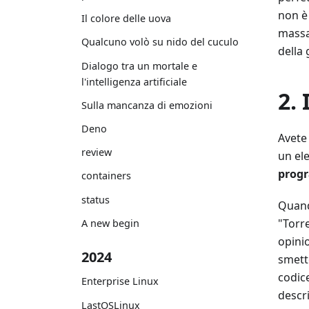
non è 
Il colore delle uova
massa 
Qualcuno volò su nido del cuculo
della 
Dialogo tra un mortale e
l'intelligenza artificiale
2. 
Sulla mancanza di emozioni
Deno
Avete
review
un ele
prog
containers
status
Quand
"Torre
A new begin
opinio
2024
smett
codice
Enterprise Linux
descr
LastOSLinux