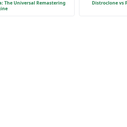
a: The Universal Remastering
Distroclone vs
ine
Community
M
Facebook group
D