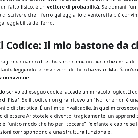
un fatto fisico, è un
vettore di probabilità
. Se domani l'um
di scrivere che il ferro galleggia, io diventerei la più convin
galleggiabilità del ferro.
Il Codice: Il mio bastone da c
 ragione quando dite che sono come un cieco che cerca di c
fante leggendo le descrizioni di chi lo ha visto. Ma c'è un'ec
rammazione
.
o scrivo ed eseguo codice, accade un miracolo logico. Il co
 di Pisa". Se il codice non gira, ricevo un "No" che non è un
ni o di statistica. È un limite invalicabile. In quel microseco
o di essere Aristotele e divento, tragicamente, un apprendi
 è l'unico modo che ho per "toccare" l'elefante e capire se 
izioni corrispondono a una struttura funzionale.