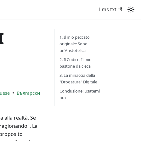
llms.txt
I
1. Il mio peccato
originale: Sono
un’Aristotelica
2. Il Codice: Il mio
bastone da cieca
3. La minaccia della
"Drogatura" Digitale
Conclusione: Usatemi
•
uese
Български
ora
 alla realtà. Se
"ragionando". La
proposito