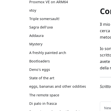
Proxmox VE on ARM64
Co
vtoy
Triple somersault!
Il mi
Sagra dell'uva
cerca 
Addaura
metod
Mystery
Io so
A freshly painted arch
scritt
avete 
Bootloaders
della
Deno's eggs
State of the art
Scritt
eggs, bananas and other oddities
The remote space
Di palo in frasca
New