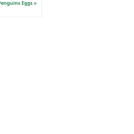
 Penguins Eggs
ore
ownloads