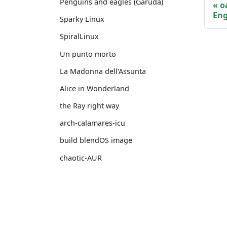
Penguins and eagles (Garuda)
o
Eng
Sparky Linux
SpiralLinux
Un punto morto
La Madonna dell'Assunta
Alice in Wonderland
the Ray right way
arch-calamares-icu
build blendOS image
chaotic-AUR
su una gamba sola
sulla strada sospeso a metà
Docs
add giscus a docusaurus
Eggs users' guide
Nessun uomo è un'isola