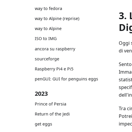
way to fedora
3.
way to Alpine (reprise)
Di
way to Alpine
ISO to IMG
Oggi 
ancora su raspberry
di ven
sourceforge
Sento
Raspberry Pi4 e Pi5
Immagi
penGUI: GUI for penguins eggs
statis
specif
2023
dell'i
Prince of Persia
Tra c
Return of the Jedi
Potrei
impecc
get eggs