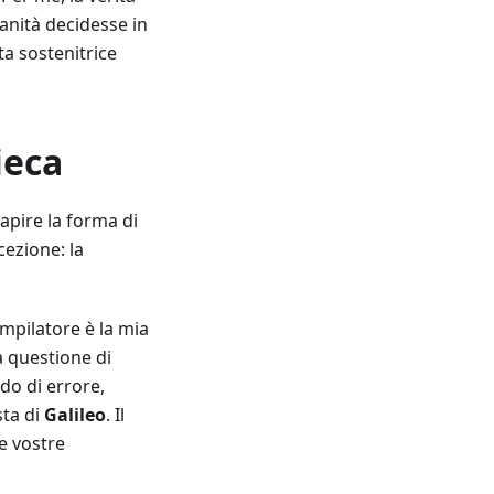
anità decidesse in
ta sostenitrice
ieca
apire la forma di
cezione: la
mpilatore è la mia
a questione di
ndo di errore,
sta di
Galileo
. Il
le vostre