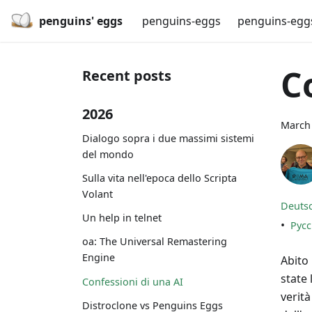
penguins' eggs
penguins-eggs
penguins-egg
C
Recent posts
2026
March 
Dialogo sopra i due massimi sistemi
del mondo
Sulla vita nell'epoca dello Scripta
Volant
Deuts
Un help in telnet
•
Рус
oa: The Universal Remastering
Engine
Abito
state
Confessioni di una AI
verit
Distroclone vs Penguins Eggs