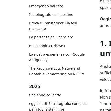
dell'
Emergendo dal caos
spazi
Il bibliografo ed il postino
Oggi v
Broca e Transformer - la tesi
anno,
mancante
La portanza ed il pensiero
1.
musebook-k1-riscv64
un
La nostra esperienza con Google
Antigravity
Arist
The Recursive Egg: Native and
suffic
Bootable Remastering on RISC-V
veloce
2025
Io fu
fine anno col botto
Non se
"annoi
eggs e LUKS: crittografia completa
per i tuoi sistemi live
perfet