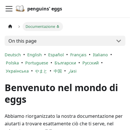
penguins' eggs
Documentazione 🐧
On this page
•
•
•
•
•
Deutsch
English
Español
Français
Italiano
•
•
•
•
Polska
Portuguese
Български
Русский
•
•
•
Українська
やまと
中国
فارsi
Benvenuto nel mondo di
eggs
Abbiamo riorganizzato la nostra documentazione per
aiutarti a trovare esattamente ciò che ti serve, nel