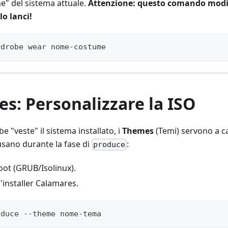
ne" del sistema attuale.
Attenzione: questo comando modif
lo lanci!
rdrobe wear nome-costume
s: Personalizzare la ISO
 "veste" il sistema installato, i
Themes
(Temi) servono a c
i usano durante la fase di
:
produce
oot (GRUB/Isolinux).
'installer Calamares.
oduce --theme nome-tema