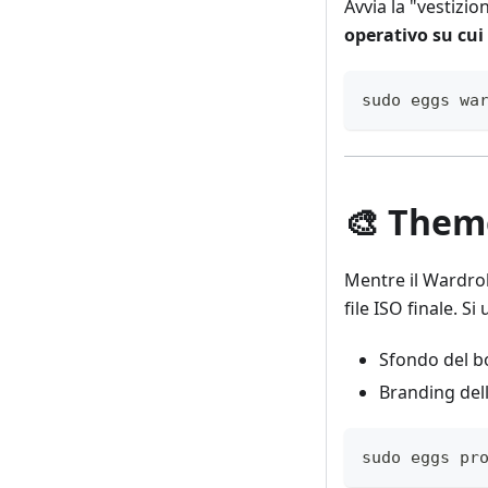
Avvia la "vestizio
operativo su cui 
sudo eggs wa
🎨 Theme
Mentre il Wardrobe
file ISO finale. S
Sfondo del b
Branding dell
sudo eggs pr