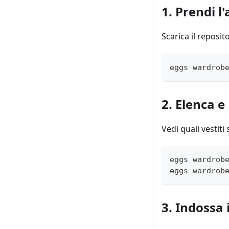
1. Prendi l
Scarica il reposito
eggs wardrob
2. Elenca e
Vedi quali vestit
eggs wardrob
eggs wardrob
3. Indossa 