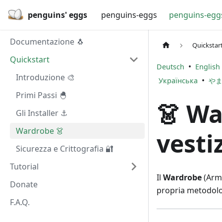
penguins' eggs
penguins-eggs
penguins-egg
Documentazione 🐧
Quickstar
Quickstart
•
Deutsch
English
Introduzione 🎨
•
Українська
や
Primi Passi 🐣
👗 Wa
Gli Installer ⚓
Wardrobe 👗
vesti
Sicurezza e Crittografia 🔐
Tutorial
Il
Wardrobe
(Arma
Donate
propria metodolog
F.A.Q.