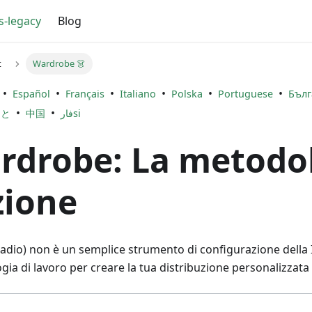
s-legacy
Blog
t
Wardrobe 👗
•
•
•
•
•
•
Español
Français
Italiano
Polska
Portuguese
Бълг
•
•
まと
中国
فارsi
rdrobe: La metodol
zione
dio) non è un semplice strumento di configurazione della 
ia di lavoro per creare la tua distribuzione personalizzata 