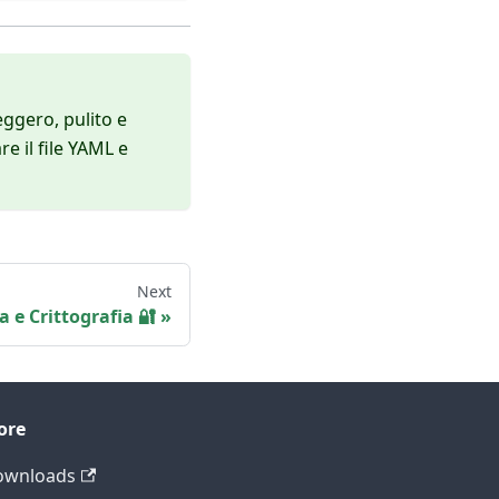
eggero, pulito e
e il file YAML e
Next
a e Crittografia 🔐
ore
ownloads