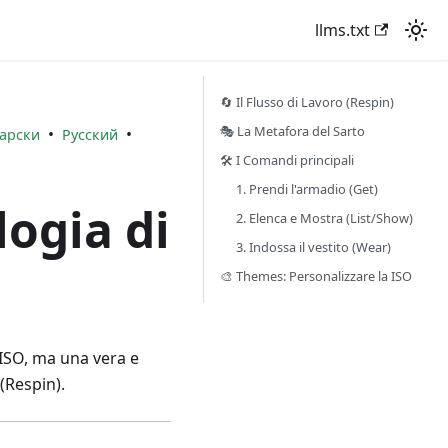
llms.txt
🔄 Il Flusso di Lavoro (Respin)
🎭 La Metafora del Sarto
•
•
арски
Русский
🛠️ I Comandi principali
1. Prendi l'armadio (Get)
ogia di
2. Elenca e Mostra (List/Show)
3. Indossa il vestito (Wear)
🎨 Themes: Personalizzare la ISO
ISO, ma una vera e
(Respin).