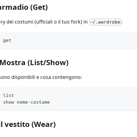
'armadio (Get)
ry dei costumi (ufficiali o il tuo fork) in
:
~/.wardrobe
e get
 Mostra (List/Show)
i sono disponibili e cosa contengono:
e list
e show nome-costume
il vestito (Wear)