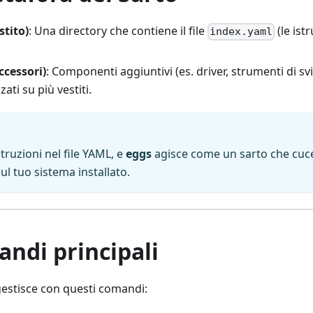
tito)
: Una directory che contiene il file
(le istr
index.yaml
ccessori)
: Componenti aggiuntivi (es. driver, strumenti di 
zati su più vestiti.
struzioni nel file YAML, e
eggs
agisce come un sarto che cuce 
ul tuo sistema installato.
mandi principali
gestisce con questi comandi: