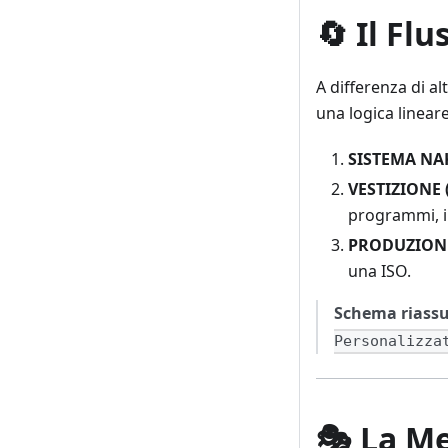
🔄 Il Fl
A differenza di al
una logica lineare
SISTEMA NA
VESTIZIONE 
programmi, in
PRODUZIONE
una ISO.
Schema riassu
Personalizza
🎭 La Me