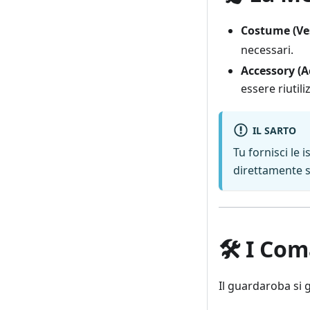
Costume (Ves
necessari.
Accessory (A
essere riutiliz
IL SARTO
Tu fornisci le i
direttamente s
🛠️ I Co
Il guardaroba si 