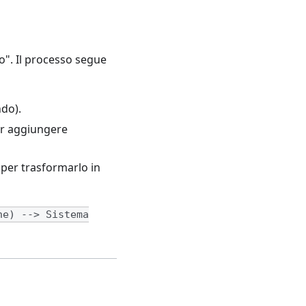
no". Il processo segue
ndo).
per aggiungere
s per trasformarlo in
ne) --> Sistema