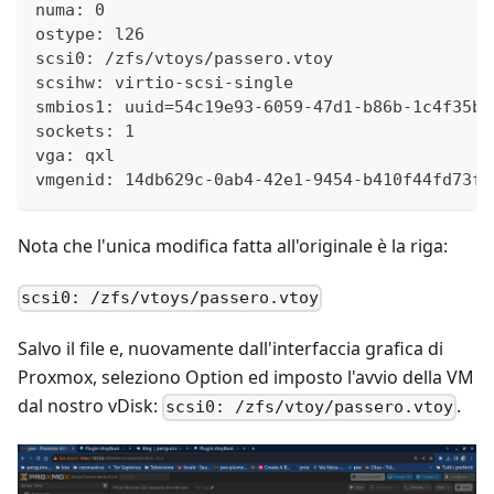
numa: 0
ostype: l26
scsi0: /zfs/vtoys/passero.vtoy
scsihw: virtio-scsi-single
smbios1: uuid=54c19e93-6059-47d1-b86b-1c4f35b3
sockets: 1
vga: qxl
vmgenid: 14db629c-0ab4-42e1-9454-b410f44fd73f
Nota che l'unica modifica fatta all'originale è la riga:
scsi0: /zfs/vtoys/passero.vtoy
Salvo il file e, nuovamente dall'interfaccia grafica di
Proxmox, seleziono Option ed imposto l'avvio della VM
dal nostro vDisk:
.
scsi0: /zfs/vtoy/passero.vtoy