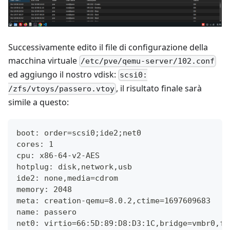
Successivamente edito il file di configurazione della
macchina virtuale
/etc/pve/qemu-server/102.conf
ed aggiungo il nostro vdisk:
scsi0:
, il risultato finale sarà
/zfs/vtoys/passero.vtoy
simile a questo:
boot: order=scsi0;ide2;net0
cores: 1
cpu: x86-64-v2-AES
hotplug: disk,network,usb
ide2: none,media=cdrom
memory: 2048
meta: creation-qemu=8.0.2,ctime=1697609683
name: passero
net0: virtio=66:5D:89:D8:D3:1C,bridge=vmbr0,fi