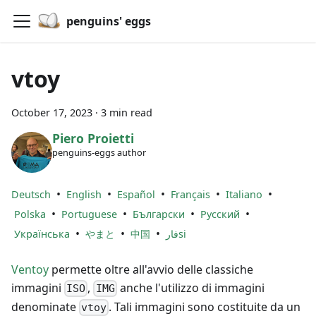
penguins' eggs
vtoy
October 17, 2023
·
3 min read
Piero Proietti
penguins-eggs author
•
•
•
•
•
Deutsch
English
Español
Français
Italiano
•
•
•
•
Polska
Portuguese
Български
Русский
•
•
•
Українська
やまと
中国
فارsi
Ventoy
permette oltre all'avvio delle classiche
immagini
,
anche l'utilizzo di immagini
ISO
IMG
denominate
. Tali immagini sono costituite da un
vtoy