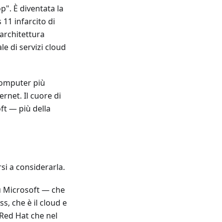
p". È diventata la
11 infarcito di
'architettura
e di servizi cloud
rcomputer più
rnet. Il cuore di
ft — più della
rsi a considerarla.
ù Microsoft — che
s, che è il cloud e
 Red Hat che nel