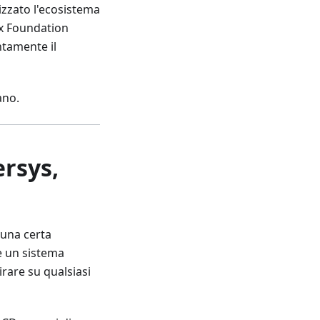
izzato l'ecosistema
nux Foundation
ntamente il
ano.
ersys,
 una certa
re un sistema
irare su qualsiasi