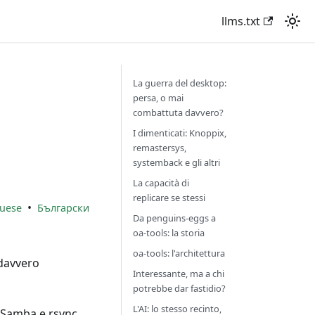
llms.txt
La guerra del desktop:
persa, o mai
combattuta davvero?
I dimenticati: Knoppix,
remastersys,
systemback e gli altri
La capacità di
replicare se stessi
•
uese
Български
Da penguins-eggs a
oa-tools: la storia
oa-tools: l'architettura
 davvero
Interessante, ma a chi
potrebbe dar fastidio?
L'AI: lo stesso recinto,
 Samba e rsync,