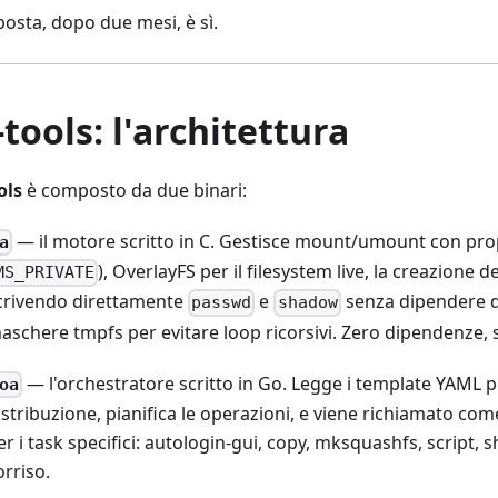
posta, dopo due mesi, è sì.
tools: l'architettura
ols
è composto da due binari:
— il motore scritto in C. Gestisce mount/umount con pro
a
), OverlayFS per il filesystem live, la creazione d
MS_PRIVATE
crivendo direttamente
e
senza dipendere 
passwd
shadow
aschere tmpfs per evitare loop ricorsivi. Zero dipendenze, s
— l'orchestratore scritto in Go. Legge i template YAML p
oa
istribuzione, pianifica le operazioni, e viene richiamato co
er i task specifici: autologin-gui, copy, mksquashfs, script, s
orriso.