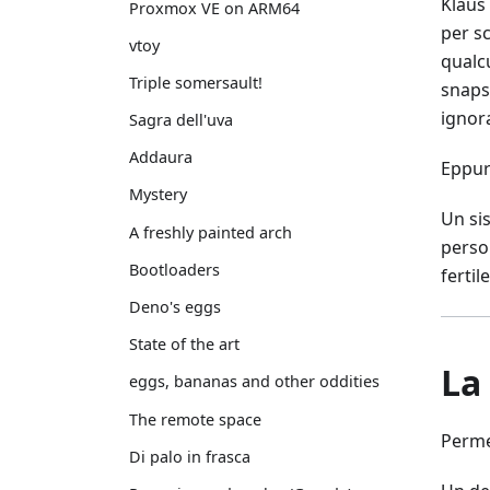
Klaus
Proxmox VE on ARM64
per s
vtoy
qualc
Triple somersault!
snapsh
ignora
Sagra dell'uva
Addaura
Eppur
Mystery
Un si
A freshly painted arch
perso
Bootloaders
ferti
Deno's eggs
State of the art
La 
eggs, bananas and other oddities
The remote space
Perme
Di palo in frasca