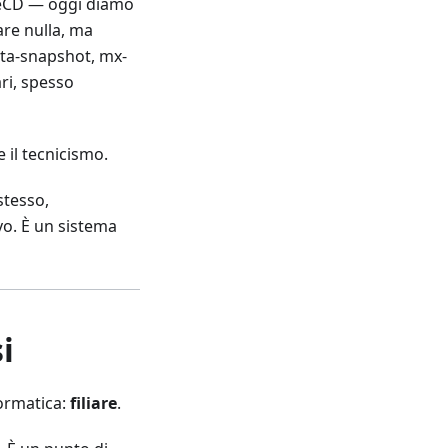
iveCD — oggi diamo
are nulla, ma
cta-snapshot, mx-
ari, spesso
 il tecnicismo.
stesso,
vo. È un sistema
i
formatica:
filiare
.