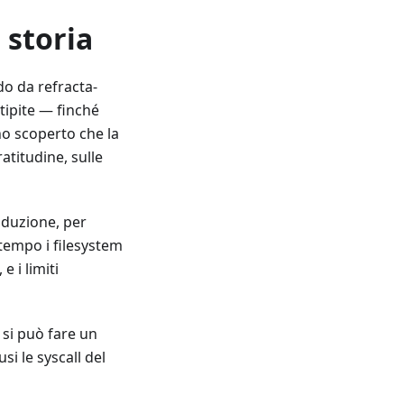
 storia
do da refracta-
tipite — finché
ho scoperto che la
titudine, sulle
oduzione, per
 tempo i filesystem
e i limiti
si può fare un
si le syscall del