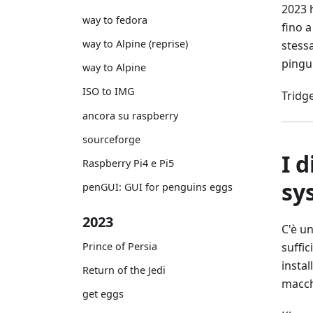
2023 
way to fedora
fino a
way to Alpine (reprise)
stess
pingu
way to Alpine
ISO to IMG
Tridg
ancora su raspberry
sourceforge
I 
Raspberry Pi4 e Pi5
sy
penGUI: GUI for penguins eggs
2023
C'è u
Prince of Persia
suffic
instal
Return of the Jedi
macchi
get eggs