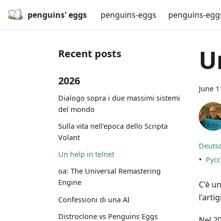
penguins' eggs
penguins-eggs
penguins-egg
U
Recent posts
2026
June 1
Dialogo sopra i due massimi sistemi
del mondo
Sulla vita nell'epoca dello Scripta
Volant
Deuts
Un help in telnet
•
Рус
oa: The Universal Remastering
Engine
C'è u
l'arti
Confessioni di una AI
Distroclone vs Penguins Eggs
Nel 2