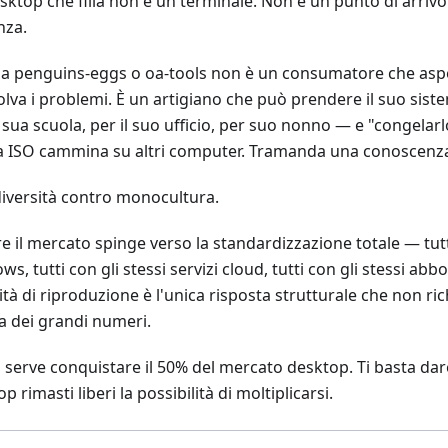
sktop che filia non è un terminale. Non è un punto di arrivo
nza.
sa penguins-eggs o oa-tools non è un consumatore che asp
solva i problemi. È un artigiano che può prendere il suo si
 sua scuola, per il suo ufficio, per suo nonno — e "congelarl
a ISO cammina su altri computer. Tramanda una conoscenza. 
diversità contro monocultura.
e il mercato spinge verso la standardizzazione totale — tutt
s, tutti con gli stessi servizi cloud, tutti con gli stessi ab
tà di riproduzione è l'unica risposta strutturale che non ric
a dei grandi numeri.
i serve conquistare il 50% del mercato desktop. Ti basta dar
p rimasti liberi la possibilità di moltiplicarsi.