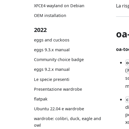
La ris
XFCE4 wayland on Debian
OEM installation
2022
oa-
eggs and cuckoos
oa-to
eggs 9.3.x manual
Community choice badge
o
eggs 9.2.x manual
(
s
Le specie presenti
m
Presentazione wardrobe
flatpak
c
d
Ubuntu 22.04 e wardrobe
p
wardrobe: colibri, duck, eagle and
x
owl