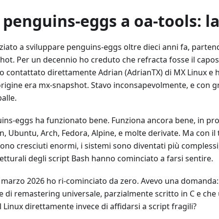
 penguins-eggs a oa-tools: la
ziato a sviluppare penguins-eggs oltre dieci anni fa, parten
hot. Per un decennio ho creduto che refracta fosse il capos
o contattato direttamente Adrian (AdrianTX) di MX Linux e 
origine era mx-snapshot. Stavo inconsapevolmente, e con gra
alle.
ins-eggs ha funzionato bene. Funziona ancora bene, in pr
, Ubuntu, Arch, Fedora, Alpine, e molte derivate. Ma con il
ono cresciuti enormi, i sistemi sono diventati più complessi, 
etturali degli script Bash hanno cominciato a farsi sentire.
e marzo 2026 ho ri-cominciato da zero. Avevo una domanda: 
 di remastering universale, parzialmente scritto in C e che u
 Linux direttamente invece di affidarsi a script fragili?