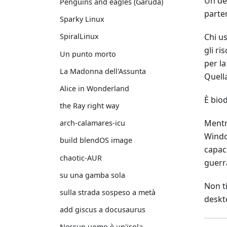
Un de
Penguins and eagles (Garuda)
parte
Sparky Linux
Chi u
SpiralLinux
gli ri
Un punto morto
per la
La Madonna dell'Assunta
Quell
Alice in Wonderland
È bio
the Ray right way
Mentr
arch-calamares-icu
Window
build blendOS image
capaci
chaotic-AUR
guerr
su una gamba sola
Non t
sulla strada sospeso a metà
deskto
add giscus a docusaurus
Nessun uomo è un'isola