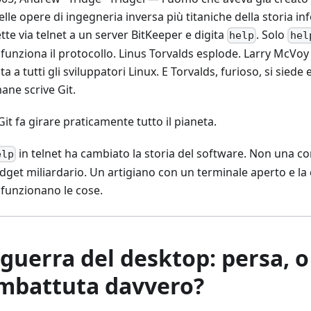
lle opere di ingegneria inversa più titaniche della storia in
te via telnet a un server BitKeeper e digita
. Solo
help
hel
funziona il protocollo. Linus Torvalds esplode. Larry McVoy 
ta a tutti gli sviluppatori Linux. E Torvalds, furioso, si siede
ane scrive Git.
it fa girare praticamente tutto il pianeta.
in telnet ha cambiato la storia del software. Non una c
elp
get miliardario. Un artigiano con un terminale aperto e la c
funzionano le cose.
 guerra del desktop: persa, 
mbattuta davvero?