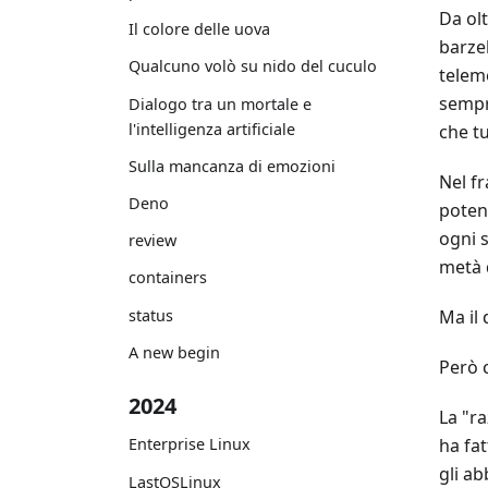
Da olt
Il colore delle uova
barzel
Qualcuno volò su nido del cuculo
teleme
sempr
Dialogo tra un mortale e
l'intelligenza artificiale
che t
Sulla mancanza di emozioni
Nel fr
Deno
potent
ogni 
review
metà d
containers
status
Ma il
A new begin
Però c
2024
La "r
ha fat
Enterprise Linux
gli ab
LastOSLinux