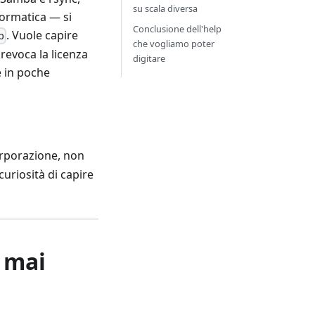
su scala diversa
formatica — si
Conclusione dell'help
. Vuole capire
p
che vogliamo poter
revoca la licenza
digitare
 e in poche
orporazione, non
uriosità di capire
o mai