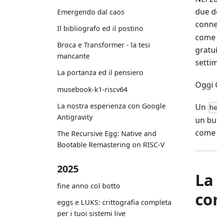
due de
Emergendo dal caos
connet
Il bibliografo ed il postino
come 
Broca e Transformer - la tesi
gratui
mancante
settim
La portanza ed il pensiero
Oggi G
musebook-k1-riscv64
La nostra esperienza con Google
Un
h
Antigravity
un bud
come 
The Recursive Egg: Native and
Bootable Remastering on RISC-V
2025
La
fine anno col botto
co
eggs e LUKS: crittografia completa
per i tuoi sistemi live