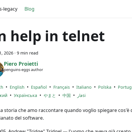
s-legacy
Blog
n help in telnet
1, 2026
·
9 min read
Piero Proietti
penguins-eggs author
•
•
•
•
•
•
ch
English
Español
Français
Italiano
Polska
Portug
•
•
•
•
ский
Українська
やまと
中国
فارsi
na storia che amo raccontare quando voglio spiegare cos'è
gianato del software.
005, Andrew "Tridge" Tridgel — l'uomo che aveva già creato