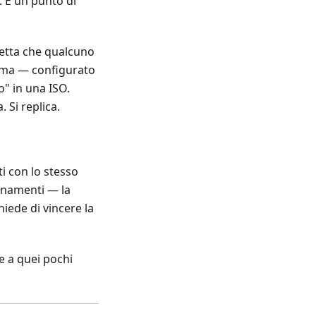
. È un punto di
etta che qualcuno
stema — configurato
o" in una ISO.
Si replica.
i con lo stesso
bonamenti — la
hiede di vincere la
e a quei pochi