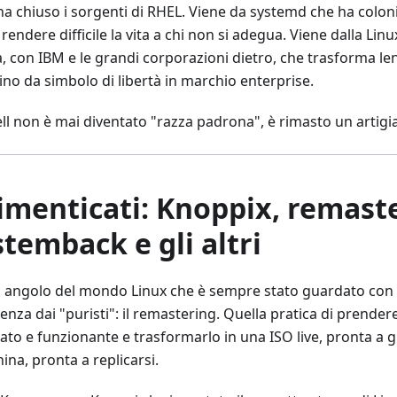
ha chiuso i sorgenti di RHEL. Viene da systemd che ha colon
 rendere difficile la vita a chi non si adegua. Viene dalla Li
a, con IBM e le grandi corporazioni dietro, che trasforma le
ino da simbolo di libertà in marchio enterprise.
ell non è mai diventato "razza padrona", è rimasto un artigi
dimenticati: Knoppix, remast
stemback e gli altri
n angolo del mondo Linux che è sempre stato guardato con
ienza dai "puristi": il remastering. Quella pratica di prende
lato e funzionante e trasformarlo in una ISO live, pronta a g
na, pronta a replicarsi.