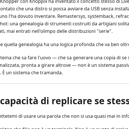
 Knopper con Knoppix ha inventato il concetto stesso di L
contato che una distro si possa avviare da USB senza install
uno l'ha dovuto inventare. Remastersys, systemback, refra
ot: una genealogia di strumenti costruiti da artigiani solit
ti, mai entrati nell'olimpo delle distribuzioni "serie".
e quella genealogia ha una logica profonda che va ben oltre
stema che sa fare l'uovo — che sa generare una copia di se 
nalizzata, pronta a girare altrove — non è un sistema passi
le. È un sistema che tramanda.
capacità di replicare se stess
ttetemi di usare una parola che non si usa quasi mai in in