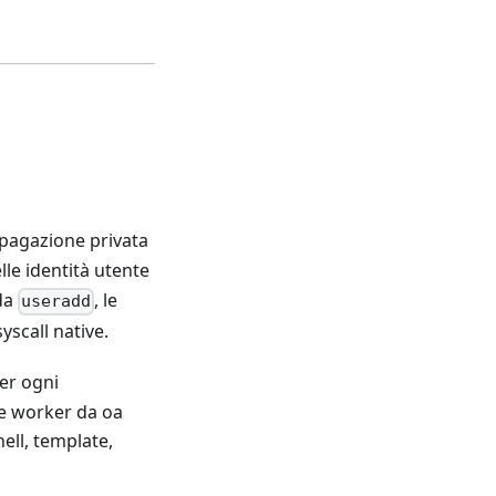
pagazione privata
elle identità utente
da
, le
useradd
yscall native.
er ogni
me worker da oa
hell, template,