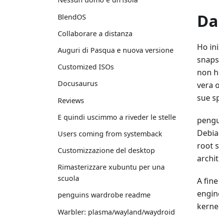
Da
BlendOS
Collaborare a distanza
Ho ini
Auguri di Pasqua e nuova versione
snaps
Customized ISOs
non h
Docusaurus
vera 
sue sp
Reviews
E quindi uscimmo a riveder le stelle
pengu
Debian
Users coming from systemback
root s
Customizzazione del desktop
archit
Rimasterizzare xubuntu per una
scuola
A fin
engine
penguins wardrobe readme
kernel
Warbler: plasma/wayland/waydroid