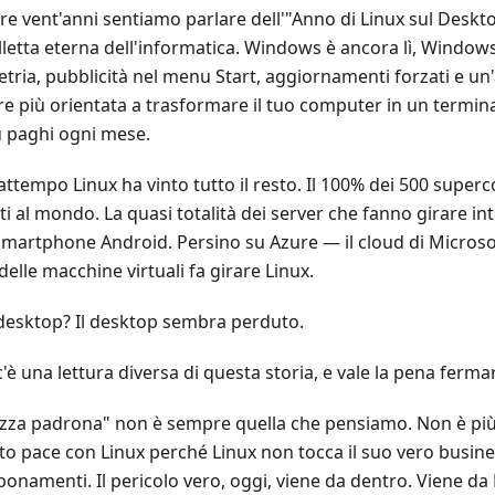
re vent'anni sentiamo parlare dell'"Anno di Linux sul Deskto
letta eterna dell'informatica. Windows è ancora lì, Windows 
tria, pubblicità nel menu Start, aggiornamenti forzati e un
e più orientata a trasformare il tuo computer in un terminal
u paghi ogni mese.
attempo Linux ha vinto tutto il resto. Il 100% dei 500 supe
i al mondo. La quasi totalità dei server che fanno girare inte
smartphone Android. Persino su Azure — il cloud di Microso
elle macchine virtuali fa girare Linux.
 desktop? Il desktop sembra perduto.
'è una lettura diversa di questa storia, e vale la pena ferma
azza padrona" non è sempre quella che pensiamo. Non è pi
to pace con Linux perché Linux non tocca il suo vero busines
bonamenti. Il pericolo vero, oggi, viene da dentro. Viene da