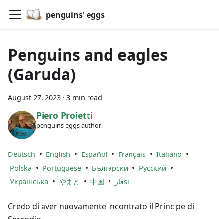
penguins' eggs
Penguins and eagles
(Garuda)
August 27, 2023
·
3 min read
Piero Proietti
penguins-eggs author
•
•
•
•
•
Deutsch
English
Español
Français
Italiano
•
•
•
•
Polska
Portuguese
Български
Русский
•
•
•
Українська
やまと
中国
فارsi
Credo di aver nuovamente incontrato il Principe di
Serendip.