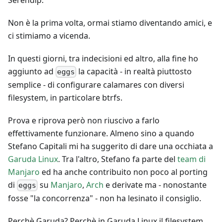
Non è la prima volta, ormai stiamo diventando amici, e
ci stimiamo a vicenda.
In questi giorni, tra indecisioni ed altro, alla fine ho
aggiunto ad
la capacità - in realtà piuttosto
eggs
semplice - di configurare calamares con diversi
filesystem, in particolare btrfs.
Prova e riprova però non riuscivo a farlo
effettivamente funzionare. Almeno sino a quando
Stefano Capitali mi ha suggerito di dare una occhiata a
Garuda Linux
. Tra l'altro, Stefano fa parte del
team di
Manjaro
ed ha anche contribuito non poco al porting
di
su
Manjaro
,
Arch
e derivate ma - nonostante
eggs
fosse "la concorrenza" - non ha lesinato il consiglio.
Perchè Garuda? Perchè in Garuda Linux il filesystem