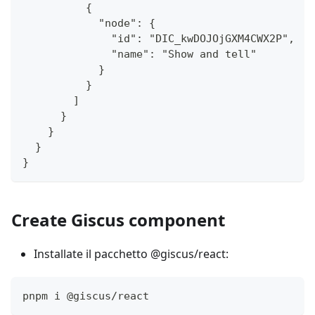
          {
            "node": {
              "id": "DIC_kwDOJOjGXM4CWX2P",
              "name": "Show and tell"
            }
          }
        ]
      }
    }
  }
}
Create Giscus component
Installate il pacchetto @giscus/react:
pnpm i @giscus/react