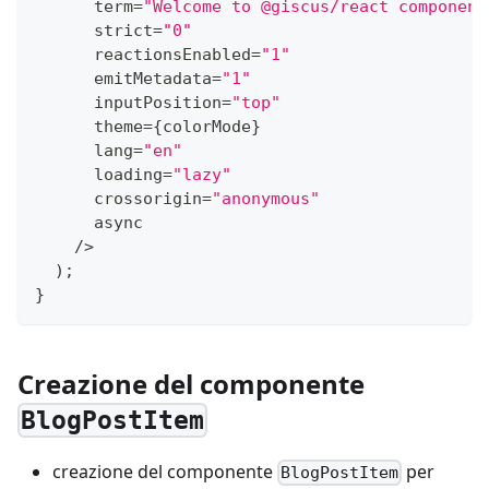
      term
=
"Welcome to @giscus/react component
      strict
=
"0"
      reactionsEnabled
=
"1"
      emitMetadata
=
"1"
      inputPosition
=
"top"
      theme
=
{
colorMode
}
      lang
=
"en"
      loading
=
"lazy"
      crossorigin
=
"anonymous"
      async
/
>
)
;
}
Creazione del componente
BlogPostItem
creazione del componente
per
BlogPostItem