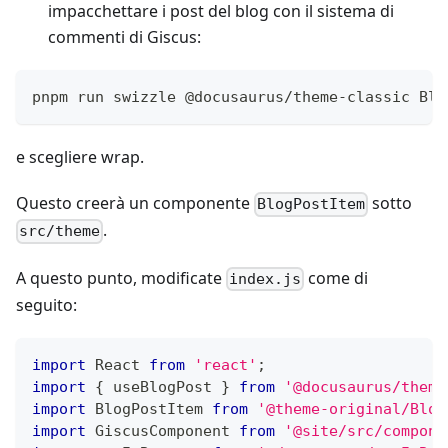
impacchettare i post del blog con il sistema di
commenti di Giscus:
pnpm run swizzle @docusaurus/theme-classic Blo
e scegliere wrap.
Questo creerà un componente
sotto
BlogPostItem
.
src/theme
A questo punto, modificate
come di
index.js
seguito:
import
 React 
from
'react'
;
import
{
 useBlogPost 
}
from
'@docusaurus/theme
import
 BlogPostItem 
from
'@theme-original/Blog
import
 GiscusComponent 
from
'@site/src/compone