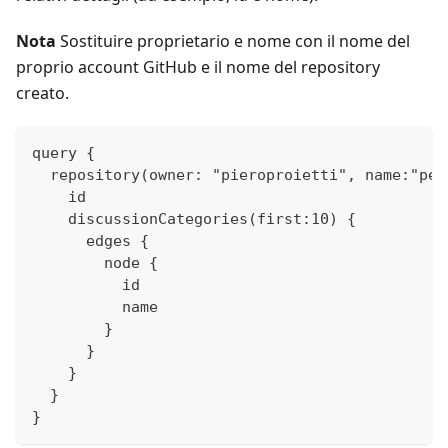
Nota
Sostituire proprietario e nome con il nome del
proprio account GitHub e il nome del repository
creato.
query { 
  repository(owner: "pieroproietti", name:"pen
    id
    discussionCategories(first:10) {
      edges {
        node {
          id
          name
        }
      }
    }
  }
}