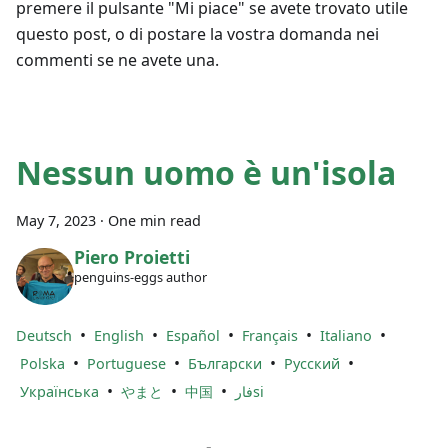
premere il pulsante "Mi piace" se avete trovato utile
questo post, o di postare la vostra domanda nei
commenti se ne avete una.
Nessun uomo è un'isola
May 7, 2023
·
One min read
Piero Proietti
penguins-eggs author
•
•
•
•
•
Deutsch
English
Español
Français
Italiano
•
•
•
•
Polska
Portuguese
Български
Русский
•
•
•
Українська
やまと
中国
فارsi