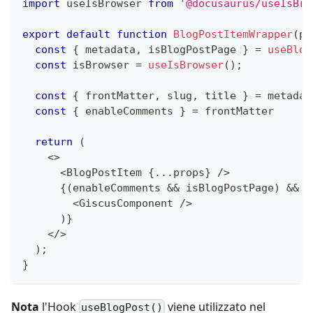
import
 useIsBrowser 
from
'@docusaurus/useIsBro
export
default
function
BlogPostItemWrapper
(
pr
const
{
 metadata
,
 isBlogPostPage 
}
=
useBlog
const
 isBrowser 
=
useIsBrowser
(
)
;
const
{
 frontMatter
,
 slug
,
 title 
}
=
 metadat
const
{
 enableComments 
}
=
 frontMatter
return
(
<
>
<
BlogPostItem 
{
...
props
}
/
>
{
(
enableComments 
&&
 isBlogPostPage
)
&&
(
<
GiscusComponent 
/
>
)
}
<
/
>
)
;
}
Nota
l'Hook
viene utilizzato nel
useBlogPost()