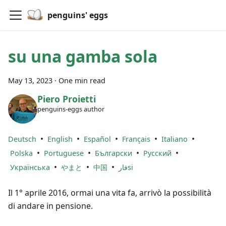
penguins' eggs
su una gamba sola
May 13, 2023
·
One min read
Piero Proietti
penguins-eggs author
•
•
•
•
•
Deutsch
English
Español
Français
Italiano
•
•
•
•
Polska
Portuguese
Български
Русский
•
•
•
Українська
やまと
中国
فارsi
Il 1° aprile 2016, ormai una vita fa, arrivò la possibilità
di andare in pensione.