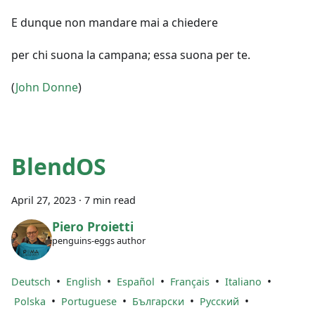
E dunque non mandare mai a chiedere
per chi suona la campana; essa suona per te.
(
John Donne
)
BlendOS
April 27, 2023
·
7 min read
Piero Proietti
penguins-eggs author
•
•
•
•
•
Deutsch
English
Español
Français
Italiano
•
•
•
•
Polska
Portuguese
Български
Русский