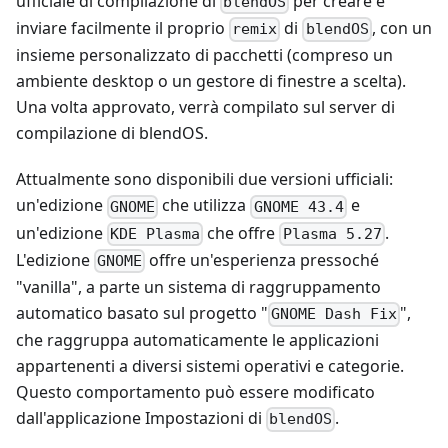
ufficiale di compilazione di
per creare e
blendOS
inviare facilmente il proprio
di
, con un
remix
blendOS
insieme personalizzato di pacchetti (compreso un
ambiente desktop o un gestore di finestre a scelta).
Una volta approvato, verrà compilato sul server di
compilazione di blendOS.
Attualmente sono disponibili due versioni ufficiali:
un'edizione
che utilizza
e
GNOME
GNOME 43.4
un'edizione
che offre
.
KDE Plasma
Plasma 5.27
L'edizione
offre un'esperienza pressoché
GNOME
"vanilla", a parte un sistema di raggruppamento
automatico basato sul progetto "
",
GNOME Dash Fix
che raggruppa automaticamente le applicazioni
appartenenti a diversi sistemi operativi e categorie.
Questo comportamento può essere modificato
dall'applicazione Impostazioni di
.
blendOS