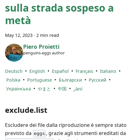
sulla strada sospeso a
metà
May 12, 2023
·
2 min read
Piero Proietti
penguins-eggs author
•
•
•
•
•
Deutsch
English
Español
Français
Italiano
•
•
•
•
Polska
Portuguese
Български
Русский
•
•
•
Українська
やまと
中国
فارsi
exclude.list
Escludere dei file dalla riproduzione è sempre stato
previsto da
, grazie agli strumenti ereditati da
eggs