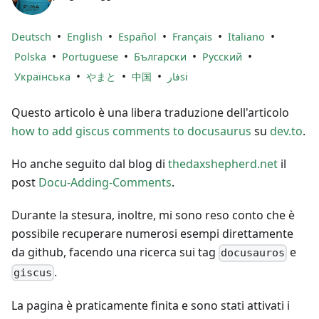
•
•
•
•
•
Deutsch
English
Español
Français
Italiano
•
•
•
•
Polska
Portuguese
Български
Русский
•
•
•
Українська
やまと
中国
فارsi
Questo articolo è una libera traduzione dell'articolo
how to add giscus comments to docusaurus
su
dev.to
.
Ho anche seguito dal blog di
thedaxshepherd.net
il
post
Docu-Adding-Comments
.
Durante la stesura, inoltre, mi sono reso conto che è
possibile recuperare numerosi esempi direttamente
da github, facendo una ricerca sui tag
e
docusauros
.
giscus
La pagina è praticamente finita e sono stati attivati i