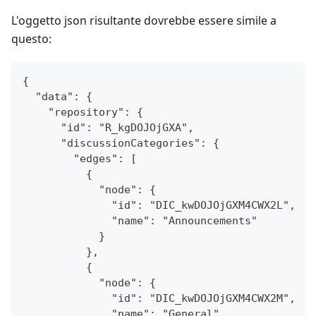
L'oggetto json risultante dovrebbe essere simile a
questo:
{
  "data": {
    "repository": {
      "id": "R_kgDOJOjGXA",
      "discussionCategories": {
        "edges": [
          {
            "node": {
              "id": "DIC_kwDOJOjGXM4CWX2L",
              "name": "Announcements"
            }
          },
          {
            "node": {
              "id": "DIC_kwDOJOjGXM4CWX2M",
              "name": "General"