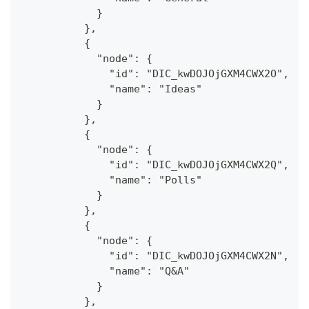
            }
          },
          {
            "node": {
              "id": "DIC_kwDOJOjGXM4CWX2O",
              "name": "Ideas"
            }
          },
          {
            "node": {
              "id": "DIC_kwDOJOjGXM4CWX2Q",
              "name": "Polls"
            }
          },
          {
            "node": {
              "id": "DIC_kwDOJOjGXM4CWX2N",
              "name": "Q&A"
            }
          },