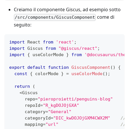
Creiamo il componente Giscus, ad esempio sotto
come di
/src/components/GiscusComponent
seguito:
import
 React 
from
'react'
;
import
 Giscus 
from
"@giscus/react"
;
import
{
 useColorMode 
}
from
'@docusaurus/them
export
default
function
GiscusComponent
(
)
{
const
{
 colorMode 
}
=
useColorMode
(
)
;
return
(
<
Giscus    
      repo
=
"pieroproietti/penguins-blog"
      repoId
=
"R_kgDOJOjGXA"
      category
=
"General"
      categoryId
=
"DIC_kwDOJOjGXM4CWX2M"
// 
      mapping
=
"url"
// 