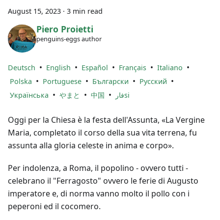
August 15, 2023
·
3 min read
Piero Proietti
penguins-eggs author
•
•
•
•
•
Deutsch
English
Español
Français
Italiano
•
•
•
•
Polska
Portuguese
Български
Русский
•
•
•
Українська
やまと
中国
فارsi
Oggi per la Chiesa è la festa dell'Assunta, «La Vergine
Maria, completato il corso della sua vita terrena, fu
assunta alla gloria celeste in anima e corpo».
Per indolenza, a Roma, il popolino - ovvero tutti -
celebrano il "Ferragosto" ovvero le ferie di Augusto
imperatore e, di norma vanno molto il pollo con i
peperoni ed il cocomero.