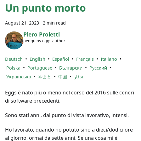
Un punto morto
August 21, 2023
·
2 min read
Piero Proietti
penguins-eggs author
•
•
•
•
•
Deutsch
English
Español
Français
Italiano
•
•
•
•
Polska
Portuguese
Български
Русский
•
•
•
Українська
やまと
中国
فارsi
Eggs è nato più o meno nel corso del 2016 sulle ceneri
di software precedenti.
Sono stati anni, dal punto di vista lavorativo, intensi.
Ho lavorato, quando ho potuto sino a dieci/dodici ore
al giorno, ormai da sette anni. Se una cosa mi è