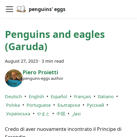
penguins' eggs
Penguins and eagles
(Garuda)
August 27, 2023
·
3 min read
Piero Proietti
penguins-eggs author
•
•
•
•
•
Deutsch
English
Español
Français
Italiano
•
•
•
•
Polska
Portuguese
Български
Русский
•
•
•
Українська
やまと
中国
فارsi
Credo di aver nuovamente incontrato il Principe di
Serendip.