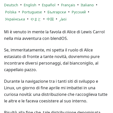
•
•
•
•
•
Deutsch
English
Español
Français
Italiano
•
•
•
•
Polska
Portuguese
Български
Русский
•
•
•
Українська
やまと
中国
فارsi
Mi è venuto in mente la favola di Alice di Lewis Carrol
nella mia avventura con blendOS.
Se, immeritatamente, mi spetta il ruolo di Alice
estasiato di fronte a tante novità, dovremmo pure
incontrare diversi personaggi, dal bianconiglio, al
cappellaio pazzo.
Durante la navigazione tra i tanti siti di sviluppo e
Linux, un giorno di fine aprile mi imbattei in una
curiosa novità: una distribuzione che raccoglieva tutte
le altre e le faceva coesistere al suo interno.
Risultò alla fine che, tale distribuzione denominata