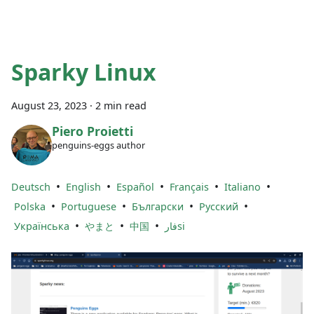
Sparky Linux
August 23, 2023
·
2 min read
Piero Proietti
penguins-eggs author
•
•
•
•
•
Deutsch
English
Español
Français
Italiano
•
•
•
•
Polska
Portuguese
Български
Русский
•
•
•
Українська
やまと
中国
فارsi