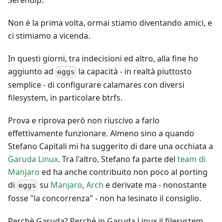
Non è la prima volta, ormai stiamo diventando amici, e
ci stimiamo a vicenda.
In questi giorni, tra indecisioni ed altro, alla fine ho
aggiunto ad
la capacità - in realtà piuttosto
eggs
semplice - di configurare calamares con diversi
filesystem, in particolare btrfs.
Prova e riprova però non riuscivo a farlo
effettivamente funzionare. Almeno sino a quando
Stefano Capitali mi ha suggerito di dare una occhiata a
Garuda Linux
. Tra l'altro, Stefano fa parte del
team di
Manjaro
ed ha anche contribuito non poco al porting
di
su
Manjaro
,
Arch
e derivate ma - nonostante
eggs
fosse "la concorrenza" - non ha lesinato il consiglio.
Perchè Garuda? Perchè in Garuda Linux il filesystem