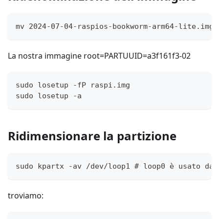
mv 2024-07-04-raspios-bookworm-arm64-lite.img 
La nostra immagine root=PARTUUID=a3f161f3-02
sudo losetup -fP raspi.img
sudo losetup -a
Ridimensionare la partizione
sudo kpartx -av /dev/loop1 # loop0 è usato dal
troviamo: