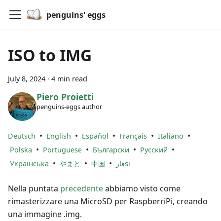
penguins' eggs
ISO to IMG
July 8, 2024
·
4 min read
Piero Proietti
penguins-eggs author
•
•
•
•
•
Deutsch
English
Español
Français
Italiano
•
•
•
•
Polska
Portuguese
Български
Русский
•
•
•
Українська
やまと
中国
فارsi
Nella puntata
precedente
abbiamo visto come
rimasterizzare una MicroSD per RaspberriPi, creando
una immagine .img.