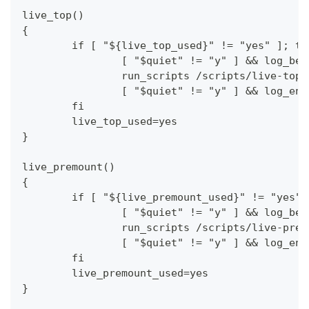
live_top()
{
	if [ "${live_top_used}" != "yes" ]; th
		[ "$quiet" != "y" ] && log_be
		run_scripts /scripts/live-top
		[ "$quiet" != "y" ] && log_end
	fi
	live_top_used=yes
}
live_premount()
{
	if [ "${live_premount_used}" != "yes" 
		[ "$quiet" != "y" ] && log_be
		run_scripts /scripts/live-prem
		[ "$quiet" != "y" ] && log_end
	fi
	live_premount_used=yes
}