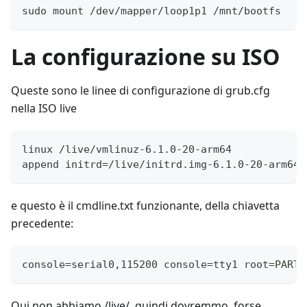
sudo mount /dev/mapper/loop1p1 /mnt/bootfs
La configurazione su ISO
Queste sono le linee di configurazione di grub.cfg
nella ISO live
linux /live/vmlinuz-6.1.0-20-arm64
append initrd=/live/initrd.img-6.1.0-20-arm64 
e questo è il cmdline.txt funzionante, della chiavetta
precedente:
console=serial0,115200 console=tty1 root=PARTU
Qui non abbiamo /live/, quindi dovremmo, forse,