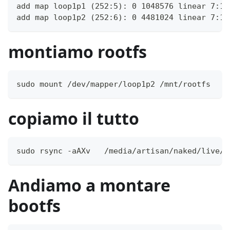
add map loop1p1 (252:5): 0 1048576 linear 7:1 
add map loop1p2 (252:6): 0 4481024 linear 7:1 
montiamo rootfs
sudo mount /dev/mapper/loop1p2 /mnt/rootfs
copiamo il tutto
sudo rsync -aAXv   /media/artisan/naked/live/ 
Andiamo a montare
bootfs