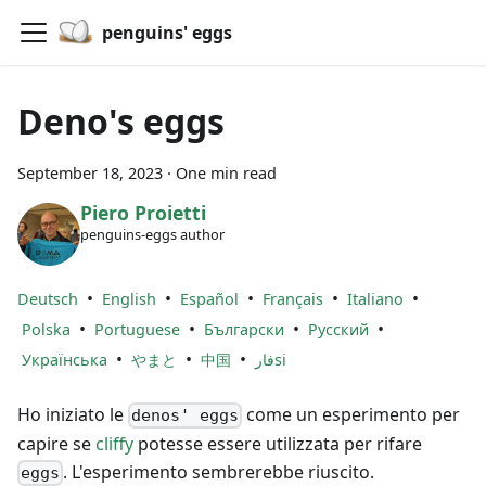
penguins' eggs
Deno's eggs
September 18, 2023
·
One min read
Piero Proietti
penguins-eggs author
•
•
•
•
•
Deutsch
English
Español
Français
Italiano
•
•
•
•
Polska
Portuguese
Български
Русский
•
•
•
Українська
やまと
中国
فارsi
Ho iniziato le
come un esperimento per
denos' eggs
capire se
cliffy
potesse essere utilizzata per rifare
. L'esperimento sembrerebbe riuscito.
eggs