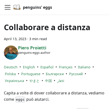
penguins' eggs
Collaborare a distanza
April 13, 2023
·
3 min read
Piero Proietti
penguins-eggs author
•
•
•
•
•
Deutsch
English
Español
Français
Italiano
•
•
•
•
Polska
Portuguese
Български
Русский
•
•
•
Українська
やまと
中国
فارsi
Capita a volte di dover collaborare a distanza, vediamo
come
può aiutarci.
eggs