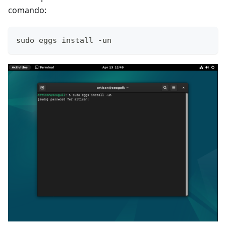
comando:
sudo eggs install -un